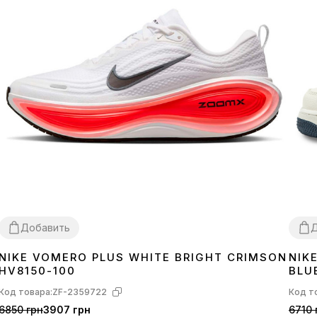
Добавить
Д
NIKE VOMERO PLUS WHITE BRIGHT CRIMSON
NIK
42
43
44
45
40
4
HV8150-100
BLU
Код товара:
ZF-2359722
Код т
6850 грн
3907 грн
6710 