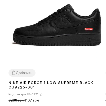
Добавить
NIKE AIR FORCE 1 LOW SUPREME BLACK
36
37
38
39
40
41
42
43
44
45
CU9225-001
Код товара:
ZF-0371
8260 грн
4107 грн