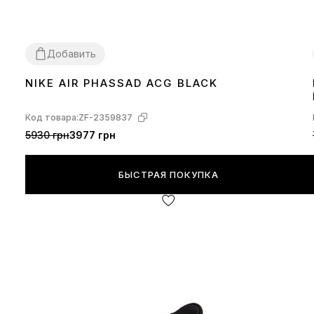
Добавить
NIKE AIR PHASSAD ACG BLACK
42
43
44
Код товара:
ZF-2359837
5930 грн
3977 грн
БЫСТРАЯ ПОКУПКА