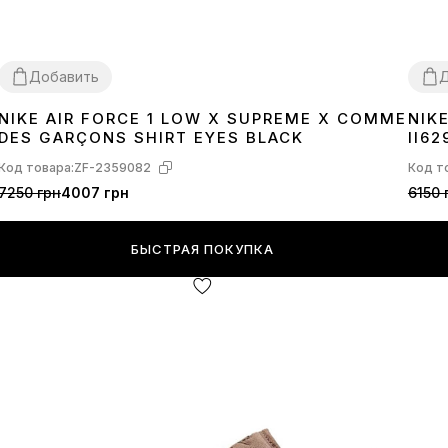
Добавить
Д
NIKE AIR FORCE 1 LOW X SUPREME X COMME
NIK
36
37
38
39
41
42
43
44
45
36
3
DES GARÇONS SHIRT EYES BLACK
II6
Код товара:
ZF-2359082
Код т
7250 грн
4007 грн
6150 
БЫСТРАЯ ПОКУПКА