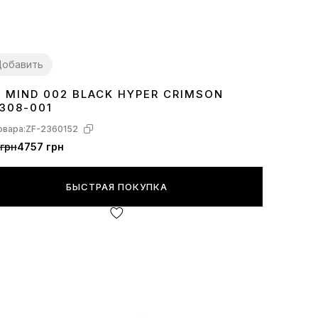
обавить
E MIND 002 BLACK HYPER CRIMSON
7
38
39
40
41
42
43
44
45
308-001
овара:
ZF-2360152
грн
4757 грн
БЫСТРАЯ ПОКУПКА