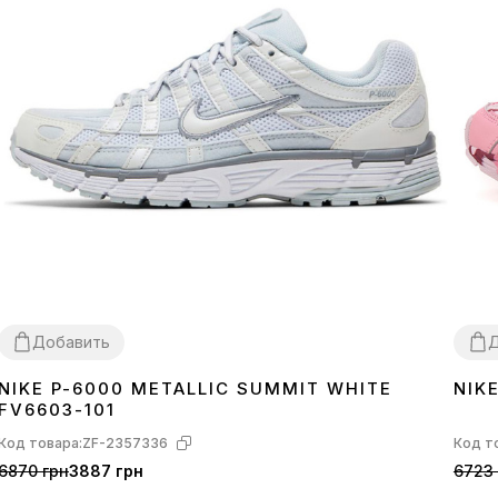
Добавить
Д
NIKE P-6000 METALLIC SUMMIT WHITE
NIK
36
37
38
39
40
41
42
43
44
45
36
3
FV6603-101
Код товара:
ZF-2357336
Код т
6870 грн
3887 грн
6723 