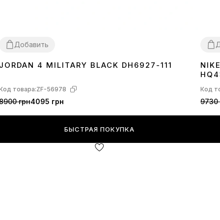
Добавить
Д
JORDAN 4 MILITARY BLACK DH6927-111
NIK
36
37
38
39
40
41
42
43
44
36
3
HQ4
Код товара:
ZF-56978
Код т
8900 грн
4095 грн
9730 
БЫСТРАЯ ПОКУПКА