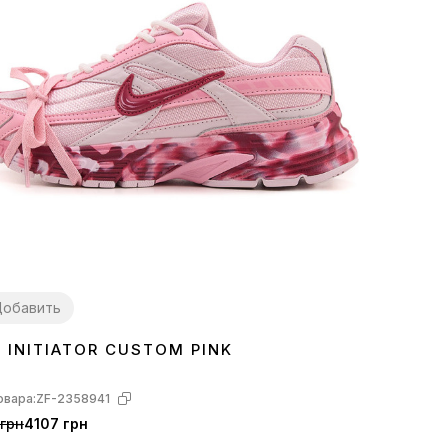
обавить
E INITIATOR CUSTOM PINK
7
38
39
40
41
овара:
ZF-2358941
грн
4107 грн