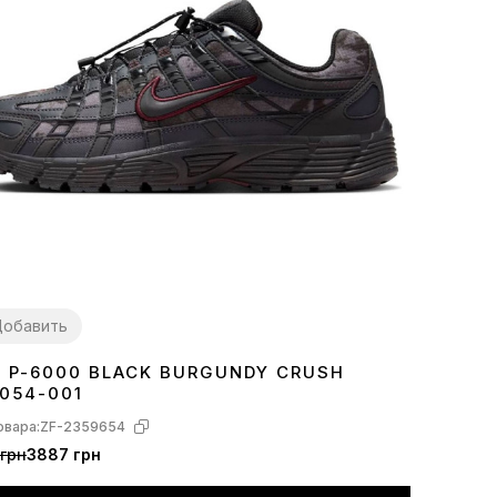
обавить
E P-6000 BLACK BURGUNDY CRUSH
7
38
39
40
41
42
44
054-001
овара:
ZF-2359654
грн
3887 грн