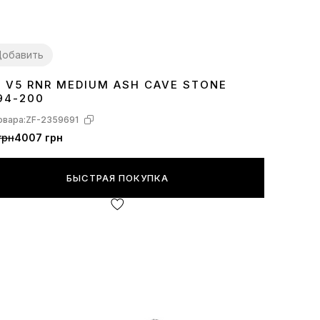
обавить
E V5 RNR MEDIUM ASH CAVE STONE
7
38
39
40
41
42
43
44
45
294-200
овара:
ZF-2359691
грн
4007 грн
БЫСТРАЯ ПОКУПКА