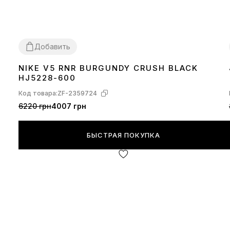
Добавить
NIKE V5 RNR BURGUNDY CRUSH BLACK
36
37
38
39
40
41
42
43
44
45
HJ5228-600
Код товара:
ZF-2359724
6220 грн
4007 грн
БЫСТРАЯ ПОКУПКА