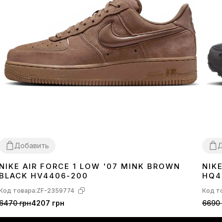
Добавить
Д
NIKE AIR FORCE 1 LOW '07 MINK BROWN
NIK
36
37
38
39
40
41
42
43
44
45
36
3
BLACK HV4406-200
HQ4
Код товара:
ZF-2359774
Код т
6470 грн
4207 грн
6690 