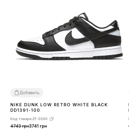
Добавить
NIKE DUNK LOW RETRO WHITE BLACK
36
37
38
39
40
41
42
43
44
45
DD1391-100
Код товара:
ZF-0200
4743 грн
3741 грн