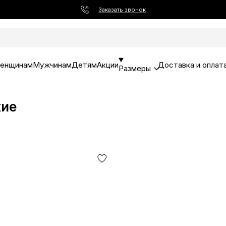
Заказать звонок
енщинам
Мужчинам
Детям
Акции
Доставка и оплат
Размеры
кие