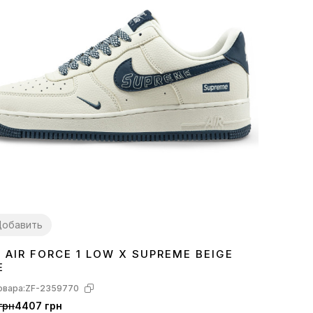
обавить
E AIR FORCE 1 LOW X SUPREME BEIGE
1
42
43
44
E
овара:
ZF-2359770
грн
4407 грн