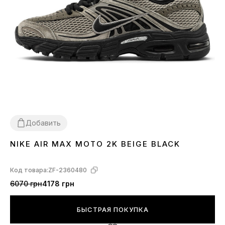
Добавить
NIKE AIR MAX MOTO 2K BEIGE BLACK
41
42
43
Код товара:
ZF-2360480
6070 грн
4178 грн
БЫСТРАЯ ПОКУПКА