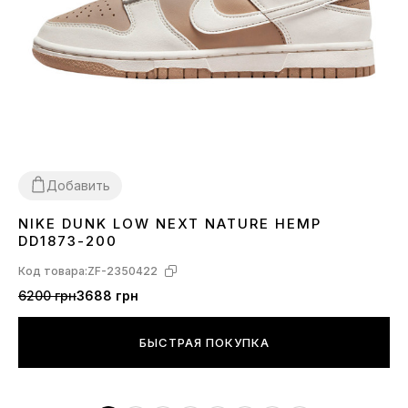
Добавить
NIKE DUNK LOW NEXT NATURE HEMP
36
37
38
39
40
41
DD1873-200
Код товара:
ZF-2350422
6200 грн
3688 грн
БЫСТРАЯ ПОКУПКА