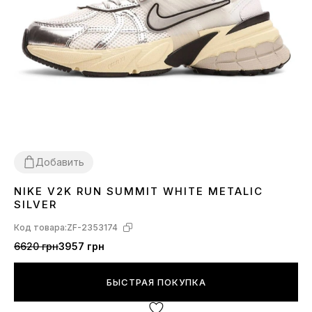
Добавить
NIKE V2K RUN SUMMIT WHITE METALIC
36
37
38
39
40
42
43
44
45
SILVER
Код товара:
ZF-2353174
6620 грн
3957 грн
БЫСТРАЯ ПОКУПКА