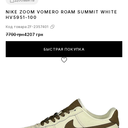
NIKE ZOOM VOMERO ROAM SUMMIT WHITE
36
37
38
39
40
42
43
44
HV5951-100
Код товара:
ZF-2357401
7790 грн
4207 грн
БЫСТРАЯ ПОКУПКА