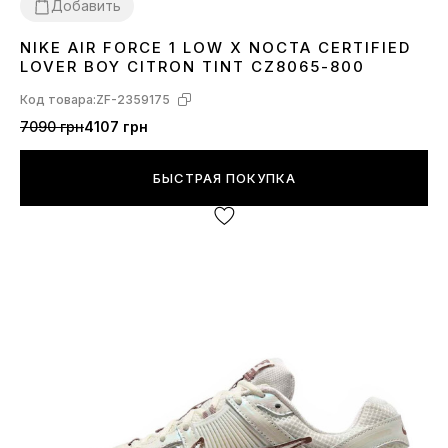
Добавить
NIKE AIR FORCE 1 LOW X NOCTA CERTIFIED
36
37
38
39
40
42
43
44
45
LOVER BOY CITRON TINT CZ8065-800
Код товара:
ZF-2359175
7090 грн
4107 грн
БЫСТРАЯ ПОКУПКА