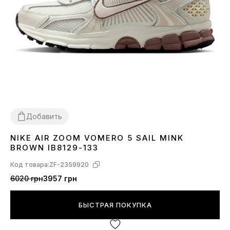
Добавить
NIKE AIR ZOOM VOMERO 5 SAIL MINK
36
37
38
39
40
41
BROWN IB8129-133
Код товара:
ZF-2359920
6020 грн
3957 грн
БЫСТРАЯ ПОКУПКА