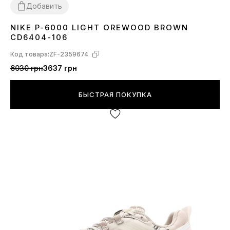
Добавить
NIKE P-6000 LIGHT OREWOOD BROWN
36
37
38
39
40
41
CD6404-106
Код товара:
ZF-2359674
6030 грн
3637 грн
БЫСТРАЯ ПОКУПКА