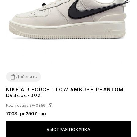
Добавить
NIKE AIR FORCE 1 LOW AMBUSH PHANTOM
36
39
40
41
42
43
44
45
DV3464-002
Код товара:
ZF-0356
7033 грн
3507 грн
БЫСТРАЯ ПОКУПКА