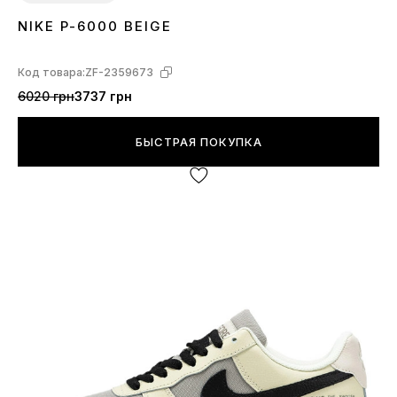
NIKE P-6000 BEIGE
36
37
38
39
40
41
42
43
45
Код товара:
ZF-2359673
6020 грн
3737 грн
БЫСТРАЯ ПОКУПКА