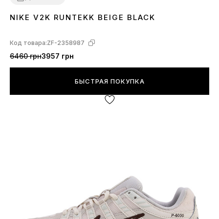
NIKE V2K RUNTEKK BEIGE BLACK
36
37
38
39
40
43
44
45
Код товара:
ZF-2358987
6460 грн
3957 грн
БЫСТРАЯ ПОКУПКА