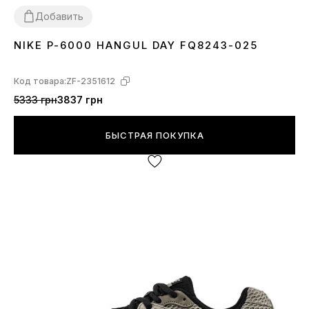
Добавить
NIKE P-6000 HANGUL DAY FQ8243-025
36
37
38
39
40
41
42
43
44
45
Код товара:
ZF-2351612
5333 грн
3837 грн
БЫСТРАЯ ПОКУПКА