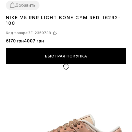
Добавить
NIKE V5 RNR LIGHT BONE GYM RED II6292-
40
41
43
44
45
100
Код товара:
ZF-2359738
6170 грн
4007 грн
БЫСТРАЯ ПОКУПКА