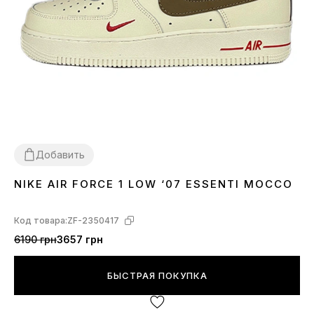
Добавить
NIKE AIR FORCE 1 LOW ‘07 ESSENTI MOCCO
36
37
41
44
Код товара:
ZF-2350417
6190 грн
3657 грн
БЫСТРАЯ ПОКУПКА