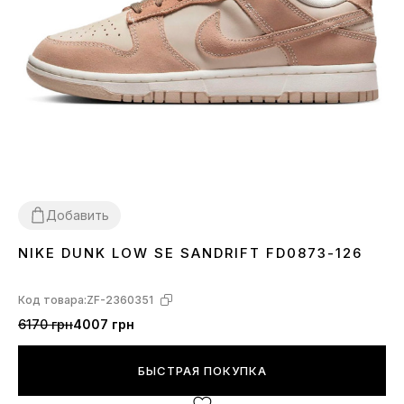
Добавить
NIKE DUNK LOW SE SANDRIFT FD0873-126
36
37
38
39
40
41
Код товара:
ZF-2360351
6170 грн
4007 грн
БЫСТРАЯ ПОКУПКА