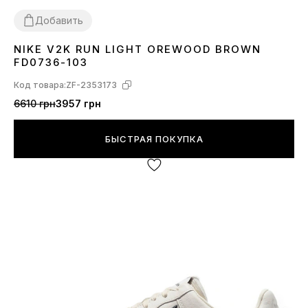
Добавить
NIKE V2K RUN LIGHT OREWOOD BROWN
36
37
38
39
40
41
42
43
44
45
FD0736-103
Код товара:
ZF-2353173
6610 грн
3957 грн
БЫСТРАЯ ПОКУПКА