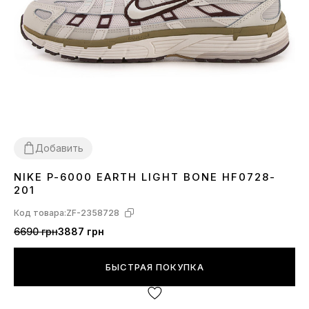
Добавить
NIKE P-6000 EARTH LIGHT BONE HF0728-
36
37
38
39
40
41
42
43
45
201
Код товара:
ZF-2358728
6690 грн
3887 грн
БЫСТРАЯ ПОКУПКА