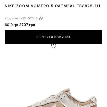
NIKE ZOOM VOMERO 5 OATMEAL FB8825-111
36
37
38
39
40
Код товара:
ZF-57553
6010 грн
3707 грн
БЫСТРАЯ ПОКУПКА