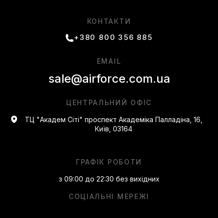
Робочий час:
КОНТАКТИ
Ми працюємо кожен день, щоб ви могли робити покупки у
+380 800 356 885
зручний для вас час. Дізнайтесь більше про наш графік
роботи, щоб планувати свій візит або телефонний дзвінок.
EMAIL
Здійсніть свою покупку на airforce.com.ua
sale@airforce.com.ua
легкою та приємною з нашою допомогою!
ЦЕНТРАЛЬНИЙ ОФІС
ТЦ "Академ Сіті" проспект Академіка Палладіна, 16,
Київ, 03164
ГРАФІК РОБОТИ
з 09:00 до 22:30 без вихідних
СОЦІАЛЬНІ МЕРЕЖІ