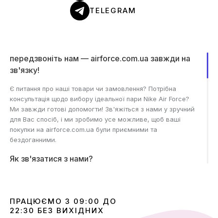
TELEGRAM
передзвоніть нам — airforce.com.ua завжди на
зв'язку!
Є питання про наші товари чи замовлення? Потрібна
консультація щодо вибору ідеальної пари Nike Air Force?
Ми завжди готові допомогти! Зв'яжіться з нами у зручний
для Вас спосіб, і ми зробимо усе можливе, щоб ваші
покупки на airforce.com.ua були приємними та
бездоганними.
Як зв'язатися з нами?
Телефон:
Ми на зв'язку в робочий час, готові відповісти
на всі питання, що вас цікавлять. Наші фахівці допоможуть
ПРАЦЮЄМО З 09:00 ДО
вам підібрати взуття, уточнити деталі замовлення або
22:30 БЕЗ ВИХІДНИХ