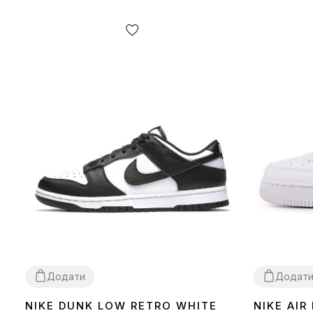
Додати
Додат
NIKE DUNK LOW RETRO WHITE
NIKE AIR
36
37
38
39
40
41
42
43
44
45
36
37
38
39