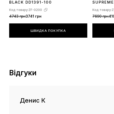
BLACK DD1391-100
SUPREME
GARÇONS
Код товару:
ZF-0200
Код товару:
Z
100
4743 грн
3741 грн
7690 грн
41
ШВИДКА ПОКУПКА
Відгуки
Денис К