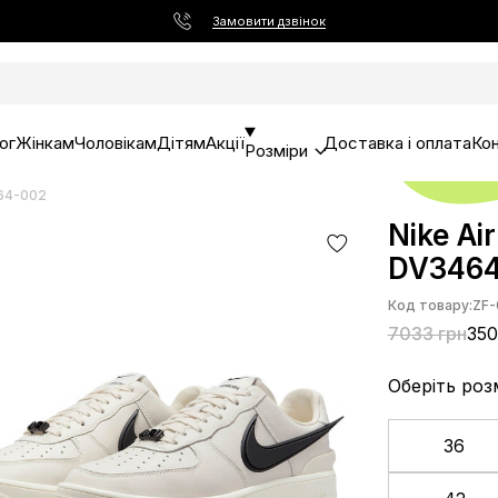
Замовити дзвінок
ог
Жінкам
Чоловікам
Дітям
Акції
Доставка і оплата
Ко
Розміри
464-002
Nike Ai
DV346
Код товару:
ZF-
7033 грн
350
Оберіть роз
36