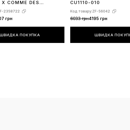
помітили б ц
 X COMME DES
CU1110-010
 SHIRT EYES 923044-
F-2358722
Код товару:
ZF-56042
***При тран
07 грн
6033 грн
4195 грн
виключені в
упаковки, п
ШВИДКА ПОКУПКА
ШВИДКА ПОКУП
докладаємо 
будь ласка,
країну, часо
магазину;
****У деяки
невеликий р
кастомізова
елементів д
дрібних мал
представлен
про абсолют
дизайну, ско