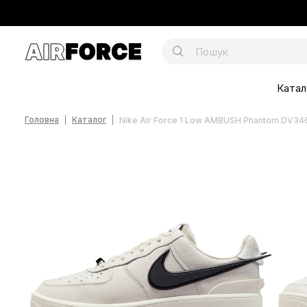
Катал
Головна
Каталог
Nike Air Force 1 Low AMBUSH Phantom DV3