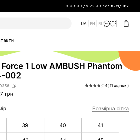
з 09:00 до 22:30 без вихідних
UA
EN
RU
нтакти
r Force 1 Low AMBUSH Phantom
4-002
4
( 11 оцінок )
0356
7 грн
мір
Розмірна сітка
39
40
41