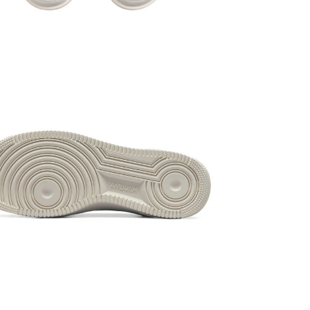
ЗОВНІШНІЙ
зносостійка
доглядати, 
гардероб, в
Удосконале
використову
прогулянок,
та для жіно
реально найк
ЩОДО АМОР
підйомом вс
амортизації 
проміжну пі
плавність х
Вже класичн
осьових точ