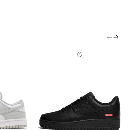
 комфортного руху різкого розвороту навколо осі
оска. В області п'яти на підошві є характерний
що нагадує про систему амортизації.
кросівки air force 1 характерні звичним для всіх
изьким профілем і м'якою накладкою в області
ілки, фірмовою латочкою з брендінгом на
ичку, плоскою шнурівкою та перфорованим
И:
це ще один цікавий факт про air force 1 —
лютно унікальне з точки зору сезонності, ідеально
 будь-яку погоду від весни до осені, а за
ліматичних умов наших широт — добре
ься навіть взимку.