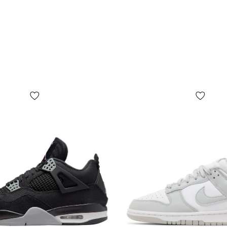
стійкого та
п'ятки або н
напис AIR, 
КОМФОРТ:
аірфорсів н
посадки гом
пухкому яз
носком.
КОЛИ ВЗУТ
взуття абсо
підходить на
останніх к
експлуатуєт