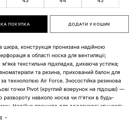
43
44
45
КА ПОКУПКА
ДОДАТИ У КОШИК
 шкіра, конструкція пронизана надійною
ерфорація в області носка для вентиляції;
:
м'яка текстильна підкладка, дихаюча устілка;
іноматеріали та резина, прихований балон для
 за технологією Air Force. Зносостійка резинова
ьові точки Pivot (круглий візерунок на підошві) —
о развороту навколо носка чи п'ятки в будь-
мку. Надійно прошито для додаткової міцності;
Ь:
універсальна;
Е
В’єтнам.