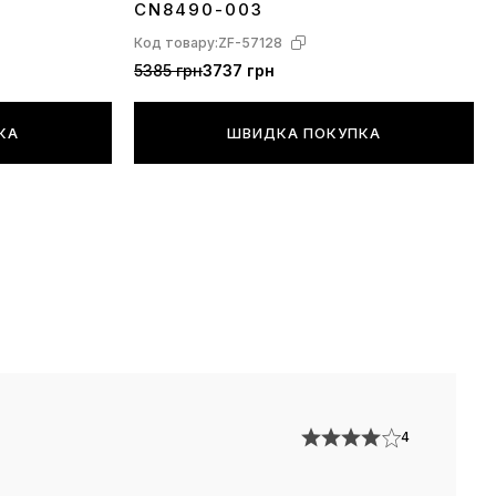
ього самі;
CN8490-003
Код товару:
ZF-57128
спортуванні товару службою поштової доставки не
5385 грн
3737 грн
ипадки механічних пошкоджень коробок і
росимо поставитися з розумінням, в свою чергу ми
КА
ШВИДКА ПОКУПКА
максимум зусиль, щоб уникнути подібних ситуацій,
 пам'ятайте, що взуття приїжджає до Вас крізь всю
м навіть з-за кордону, а не чекає на полиці
х моделей, в дизайні яких використовується
ізноманітний принт, наприклад камуфляж хакі, або
ні хаотичні написи — розташування дрібних
екору по площі виробу (наприклад велика кількість
юнків або букв) може дещо відрізнятися від
ого на фото і це є заводським допуском. Йдеться
4
но невелику кіль-ть моделей специфічного
ріш за все, Ви ніколи не помітите цьогу.