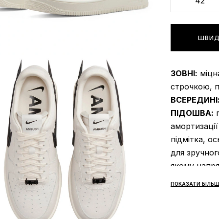
42
ШВИД
ЗОВНІ:
міцна
строчкою, п
ВСЕРЕДИНІ
ПІДОШВА:
п
амортизації
підмітка, ос
для зручног
якому напря
СЕЗОННІСТ
ПОКАЗАТИ БІЛЬШ
ВИРОБНИК: