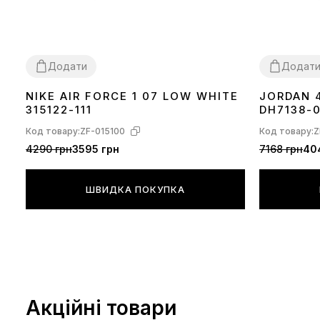
Додати
Додат
NIKE AIR FORCE 1 07 LOW WHITE
JORDAN 
36
37
38
39
40
41
42
43
44
45
46
37
38
39
40
315122-111
DH7138-
Код товару:
ZF-015100
Код товару:
Z
4290 грн
3595 грн
7168 грн
40
ШВИДКА ПОКУПКА
Акційні товари