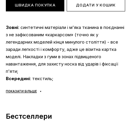
ШВИДКА ПОКУПКА
ДОДАТИ У КОШИК
Зовні
: синтетичні матеріали і м'яка тканина в поєднанні
з не зафіксованим «каркарсом» (точно як у
легендарних моделей кінця минулого століття) - все
заради легкості і комфорту, адже це візитна картка
моделі. Накладки з гуми в зонах підвищеного
навантаження, для захисту носка від ударів і фіксації
п'яти;
Всередині
: текстиль;
Підошва
: на зміну класичній підошві прийшла технологія
ПОКАЗАТИ БІЛЬШЕ
Max Air - амортизаційна вставка кріпиться прямо до
основної верхньої частини кросівка, тим самим
забезпечуючи повний контакт зі стопою. Завдяки цьому
Бестселлери
досягається максимальна амортизація і пружний ефект
при кожному кроці. Адже навантаження передається
прямо від одного з численних виступів підошви