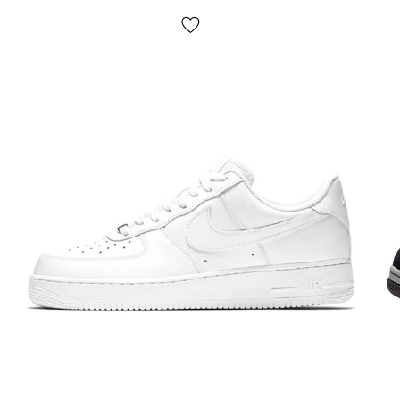
(укріплених накладками з міцної гуми) через повітряні
балони до стопи і назад. Таким чином навантаження
ідеально розподіляється завдяки великій к-ті
незалежних балонів. Ідеальне взуття для спорту, бігу та
прогулянок;
Сезонність
: весна/літо/осінь;
Виробник
: В’єтнам.
Ми дуже цінуємо Ваш час і тому зібрали добірку
найпоширеніших питань і відповіді на них:
Доставка/оплата?
Кросівки доставляються
через «Нову Пошту»
наложкою.
Середній час доставки нашого магазину 1–3
дні.
Самовивозу немає! Оплата відбувається після