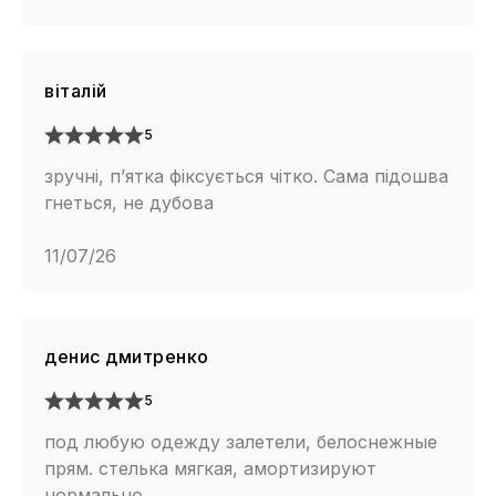
цьому, все ще не вапормакс. Іншими словами — це
полегшена модель як по вазі так і по сезонному
призначенню, але на повному повітряному балоні.
віталій
5
зручні, п’ятка фіксується чітко. Сама підошва
гнеться, не дубова
11/07/26
денис дмитренко
5
под любую одежду залетели, белоснежные
прям. стелька мягкая, амортизируют
нормально