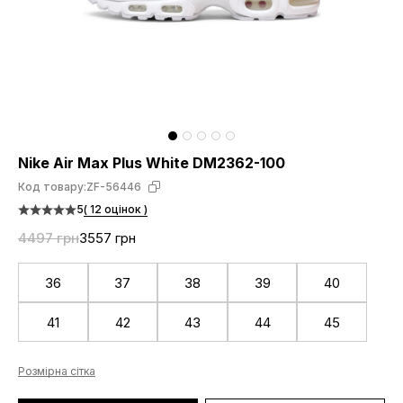
Nike Air Max Plus White DM2362-100
Код товару:
ZF-56446
5
( 12 оцінок )
4497 грн
3557 грн
36
37
38
39
40
41
42
43
44
45
Розмірна сітка