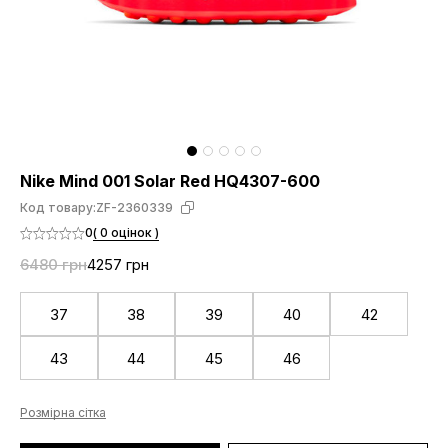
Nike Mind 001 Solar Red HQ4307-600
Код товару:
ZF-2360339
0
( 0 оцінок )
6480 грн
4257 грн
37
38
39
40
42
43
44
45
46
Розмірна сітка