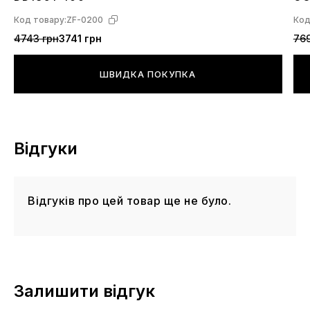
92
Код товару:
ZF-0200
Код
4743 грн
3741 грн
769
ШВИДКА ПОКУПКА
Відгуки
Відгуків про цей товар ще не було.
Залишити відгук