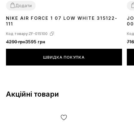
Додати
NIKE AIR FORCE 1 07 LOW WHITE 315122-
JO
36
37
38
39
40
41
42
43
44
45
46
3
111
00
Код товару:
ZF-015100
Код
4290 грн
3595 грн
716
ШВИДКА ПОКУПКА
Акційні товари