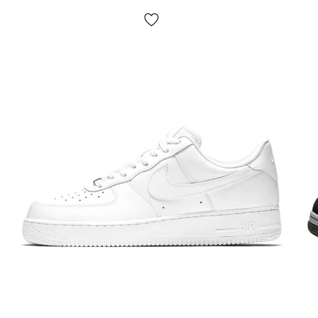
наложкою.
Середній час доставки нашого магазину 1–3
дні.
Самовивозу немає! Оплата відбувається після
примірки взуття
, іноді ми можемо попросити незначну
передоплату
(наприклад — товару немає в наявності у
нас на складі, але є у партнерів)
. Якщо Вам не підійде
що-небудь, просто залиште посилку та не купуйте її,
це абсолютно безкоштовно. Товар
підлягає обміну та
поверненню
(див. умови на стор. «Оплата»).
Розмірна сітка?
У нас великий асортимент взуття і для простоти
використання на сайті представлена ​​узагальнена
розмірна сітка. Для вибору розміру конкретної моделі
слід виміряти Вашу стопу згідно інструкцій на стор.
«Визначити розмір» і далі обрати розмір по
сантиметрам — це найточніший спосіб.