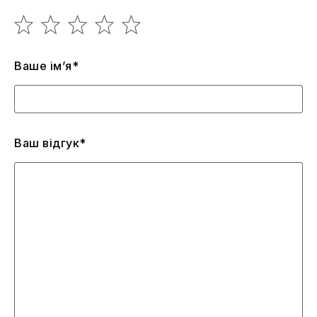
Ваше ім’я*
Ваш відгук*