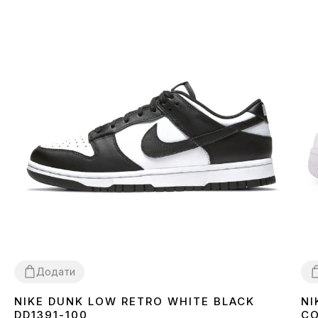
Додати
NIKE DUNK LOW RETRO WHITE BLACK
NI
36
37
38
39
40
41
42
43
44
45
3
DD1391-100
CO