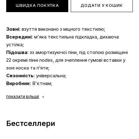
ШВИДКА ПОКУПКА
ДОДАТИ У КОШИК
Зовні
: взуття виконано з міцного текстилю;
Всередині
: м'яка текстильна підкладка, дихаюча
устілка;
Підошва
: зз амортизуючої піни, під стопою розміщені
22 окремі пінні nodes, для зчеплення гумові вставки у
зоні носка та п’яти;
Сезонність
: універсальна;
Виробник
: В'єтнам;
Ми дуже цінуємо Ваш час і тому зібрали добірку
ПОКАЗАТИ БІЛЬШЕ
найпоширеніших питань і відповіді на них:
Бестселлери
Доставка/оплата?
Кросівки доставляються
через «Нову Пошту»