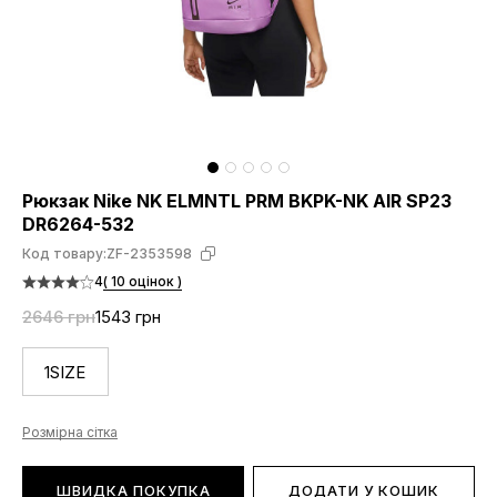
Рюкзак Nike NK ELMNTL PRM BKPK-NK AIR SP23
DR6264-532
Код товару:
ZF-2353598
4
( 10 оцінок )
2646 грн
1543 грн
1SIZE
Розмірна сітка
ШВИДКА ПОКУПКА
ДОДАТИ У КОШИК