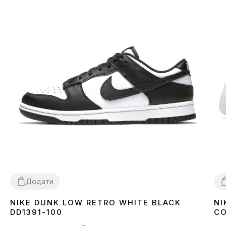
Додати
NIKE DUNK LOW RETRO WHITE BLACK
NI
36
37
38
39
40
41
42
43
44
45
3
DD1391-100
CO
92