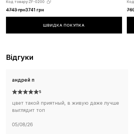
Код товару:
ZF-0200
Код
4743 грн
3741 грн
769
ШВИДКА ПОКУПКА
Відгуки
андрей п
5
цвет такой приятный, в живую даже лучше
выглядит топ
05/08/26