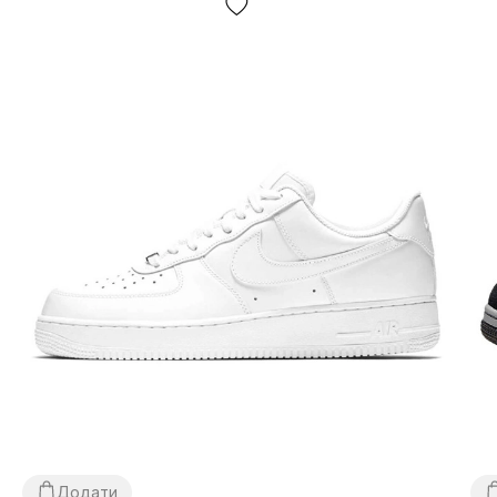
зручні відділення, кишені та лямки, які забезпечують
комфортне носіння та безпечне зберігання ваших
речей.
Якість:
Nike використовує тільки найкращі матеріали
та сучасні технології виробництва, щоб гарантувати
довговічність та зносостійкість своїх рюкзаків та
сумок.
Надійність:
Рюкзаки та сумки Nike витримують будь-
які навантаження, тому ви можете бути впевнені, що
вони не підведуть вас.
Універсальність:
Рюкзаки та сумки Nike підходять як
для повсякденного носіння, так і для занять спортом,
подорожей та інших активностей.
Незалежно від того, який стиль та
функціональність ви шукаєте, рюкзак чи сумка
Nike - це чудовий вибір для вас.
Додати