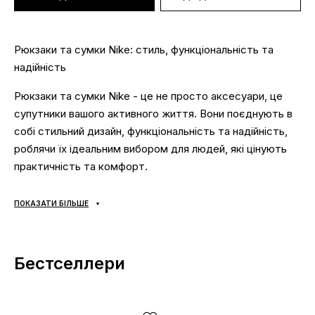
Рюкзаки та сумки Nike: стиль, функціональність та
надійність
Рюкзаки та сумки Nike - це не просто аксесуари, це
супутники вашого активного життя. Вони поєднують в
собі стильний дизайн, функціональність та надійність,
роблячи їх ідеальним вибором для людей, які цінують
практичність та комфорт.
Рюкзаки та сумки Nike:
ПОКАЗАТИ БІЛЬШЕ
Стиль:
Рюкзаки та сумки Nike представлені в широкому
асортименті моделей та кольорів, що дозволяє
підібрати аксесуар, який ідеально підкреслить ваш
Бестселлери
стиль.
Функціональність:
Рюкзаки та сумки Nike розроблені з
урахуванням потреб сучасних людей. Вони мають