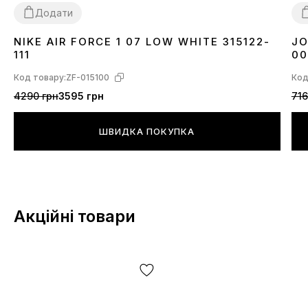
Додати
NIKE AIR FORCE 1 07 LOW WHITE 315122-
JO
36
37
38
39
40
41
42
43
44
45
46
3
111
00
Код товару:
ZF-015100
Код
4290 грн
3595 грн
716
ШВИДКА ПОКУПКА
Акційні товари