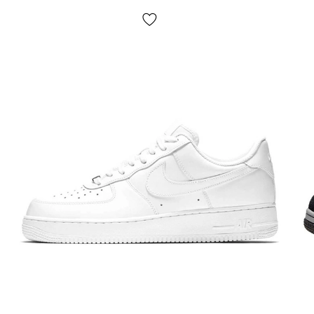
примірки взуття
, іноді ми можемо попросити незначну
передоплату
(наприклад — товару немає в наявності у
нас на складі, але є у партнерів)
. Якщо Вам не підійде
що-небудь, просто залиште посилку та не купуйте її,
це абсолютно безкоштовно. Товар
підлягає обміну та
поверненню
(див. умови на стор. «Оплата»).
Розмірна сітка?
У нас великий асортимент взуття і для простоти
використання на сайті представлена ​​узагальнена
розмірна сітка. Для вибору розміру конкретної моделі
слід виміряти Вашу стопу згідно інструкцій на стор.
«Визначити розмір» і далі обрати розмір по
сантиметрам — це найточніший спосіб.