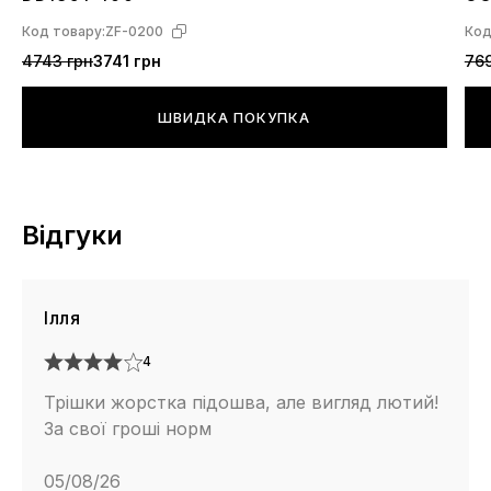
92
Код товару:
ZF-0200
Код
4743 грн
3741 грн
769
ШВИДКА ПОКУПКА
Відгуки
Ілля
4
Трішки жорстка підошва, але вигляд лютий!
За свої гроші норм
05/08/26