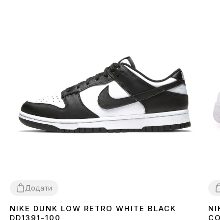
Додати
NIKE DUNK LOW RETRO WHITE BLACK
NI
36
37
38
39
40
41
42
43
44
45
3
DD1391-100
CO