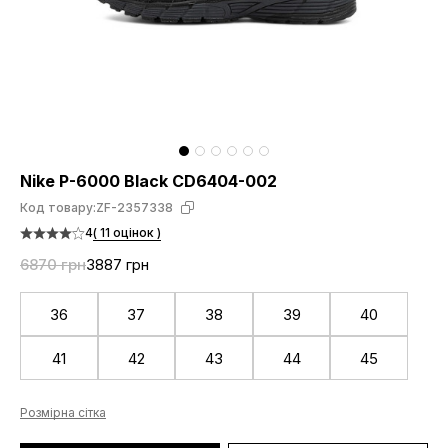
Nike P-6000 Black CD6404-002
Код товару:
ZF-2357338
4
( 11 оцінок )
6870 грн
3887 грн
36
37
38
39
40
41
42
43
44
45
Розмірна сітка