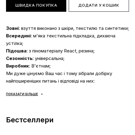
ШВИДКА ПОКУПКА
ДОДАТИ У КОШИК
Зовні
: взуття виконано з шкіри, текстилю та синтетики;
Всередині
: м'яка текстильна підкладка, дихаюча
устілка;
Підошва
: з піноматеріалу React, резина;
Сезонність
: універсальна;
Виробник
: В'єтнам;
Ми дуже цінуємо Ваш час і тому зібрали добірку
найпоширеніших питань і відповіді на них:
ПОКАЗАТИ БІЛЬШЕ
Доставка/оплата?
Кросівки доставляються
через «Нову Пошту»
Бестселлери
наложкою.
Середній час доставки нашого магазину 1–3
дні.
Самовивозу немає! Оплата відбувається після