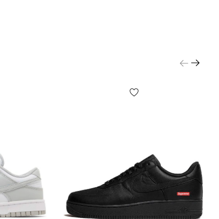
ая о системе фирменной амортизации.
кроссовки air force 1 характерны привычным для
рсов низким профилем и мягкой накладкой в
адки голени, фирменной заплаткой с брендингом
язычке, плоской шнуровке и перфорированным
ИТ ОБУВАТЬ:
это еще один интересный факт об
вках — обувь абсолютно уникальна с точки
нности, т.к. идеально подходит на любую погоду
 осени, а в веду последних климатических
ших широт — хорошо эксплуатируется даже
/ОПЛАТА: