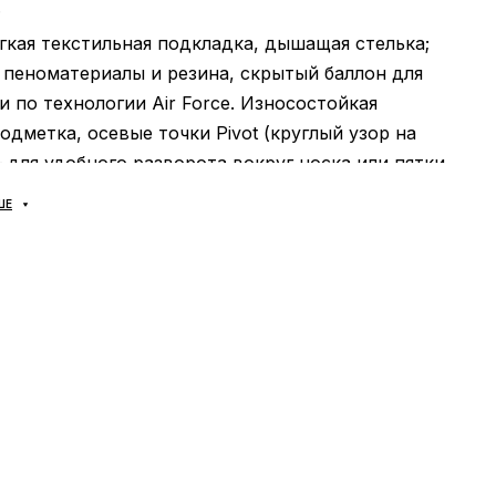
;
гкая текстильная подкладка, дышащая стелька;
пеноматериалы и резина, скрытый баллон для
 по технологии Air Force. Износостойкая
одметка, осевые точки Pivot (круглый узор на
для удобного разворота вокруг носка или пятки
правлении. Надежно прошито для дополнительно
ШЕ
ТЬ:
универсальная;
ИТЕЛЬ:
Вьетнам.
ВИД:
классика и надежность, абсолютно
чивая кожа и прочная строчка, обувь не
 в уходе и крайне надежна. Подойдет под любой
 отличается повышенным комфортом.
твованный дизайн и улучшенное качество