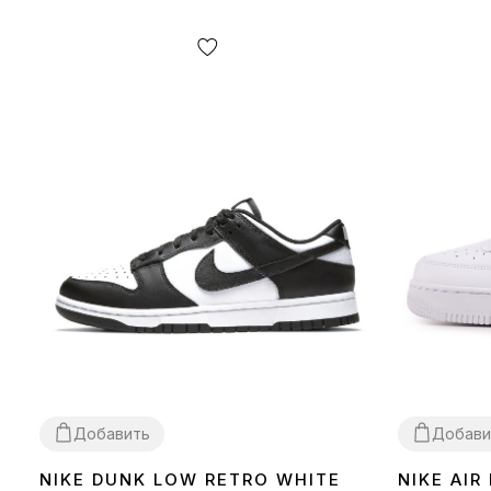
Добавить
Добави
NIKE DUNK LOW RETRO WHITE
NIKE AIR
36
37
38
39
40
41
42
43
44
45
36
37
38
39