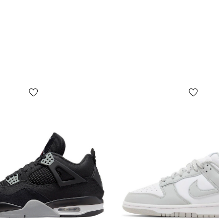
напоминающ
КОМФОРТ:
всех аирфо
области пос
на пухлом 
носком.
КОГДА СТО
этих кроссо
зрения сезо
от весны до
условий на
зимой.
ДОСТАВКА