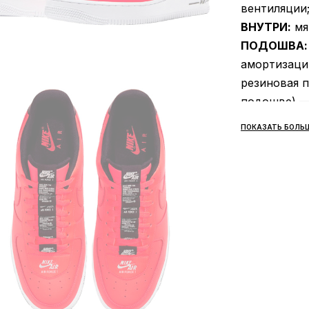
вентиляции
ВНУТРИ:
мя
ПОДОШВА:
амортизации
резиновая п
подошве) — 
в любом на
ПОКАЗАТЬ БОЛЬ
прочности;
СЕЗОННОС
ПРОИЗВОД
ВНЕШНИЙ 
износоустой
прихотлива
гардероб и
Усовершенс