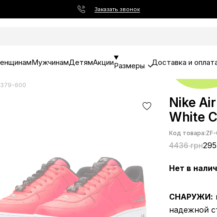
Заказать звонок
енщинам
Мужчинам
Детям
Акции
Доставка и оплат
Размеры
J1379-600
Nike Ai
White 
Код товара:
ZF-
4436 грн
295
Нет в нали
СНАРУЖИ:
надежной ст