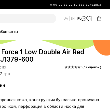
с 09:00 до 22:30 без выходных
UA
EN
RU
а
Контакты
r Force 1 Low Double Air Red
CJ1379-600
5
( 12 оценок )
0113
7 грн
чии
прочная кожа, конструкция буквально пронизана
рочкой, перфорация в области носка для