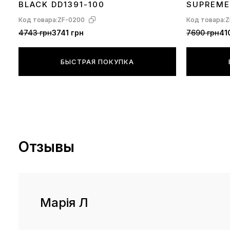
BLACK DD1391-100
SUPREME
GARÇONS
Код товара:
ZF-0200
Код товара:
Z
100
4743 грн
3741 грн
7690 грн
41
БЫСТРАЯ ПОКУПКА
Отзывы
Марія Л