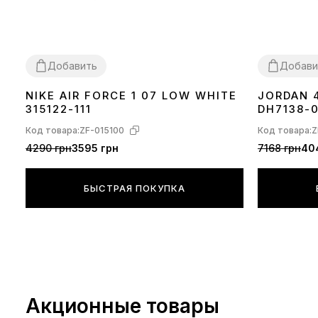
Добавить
Добави
NIKE AIR FORCE 1 07 LOW WHITE
JORDAN 
36
37
38
39
40
41
42
43
44
45
46
37
38
39
40
315122-111
DH7138-
Код товара:
ZF-015100
Код товара:
Z
4290 грн
3595 грн
7168 грн
40
БЫСТРАЯ ПОКУПКА
Акционные товары