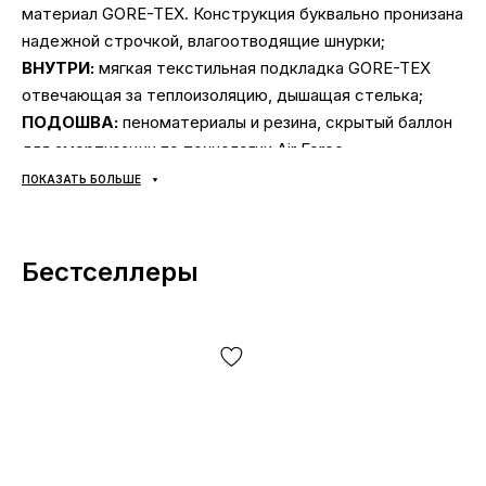
материал GORE-TEX. Конструкция буквально пронизана
надежной строчкой, влагоотводящие шнурки;
ВНУТРИ:
мягкая текстильная подкладка GORE-TEX
отвечающая за теплоизоляцию, дышащая стелька;
ПОДОШВА:
пеноматериалы и резина, скрытый баллон
для амортизации по технологии Air Force.
Износостойкая резиновая подметка, осевые точки
ПОКАЗАТЬ БОЛЬШЕ
Pivot (круглый узор на подошве) — для удобного
разворота вокруг носка или пятки в любом
направлении. Надежно прошито для дополнительно
Бестселлеры
прочности;
СЕЗОННОСТЬ:
универсальная;
ПРОИЗВОДИТЕЛЬ:
Вьетнам.
ВНЕШНИЙ ВИД:
классика и надежность, абсолютно
износоустойчивая кожа и прочная строчка, полная
влагозащитна, обувь не прихотлива в уходе и крайне