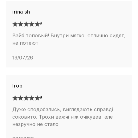
irina sh
5
Вайб топовый! Внутри мягко, отлично сидят,
не потеют
13/07/26
Ігор
5
Дуже сподобались, виглядають справді
соковито. Трохи важчі ніж очікував, але
незручно не стало