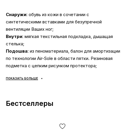
Снаружи
: обувь из кожи в сочетании с
синтетическими вставками для безупречной
вентиляции Ваших ног;
Внутри
: мягкая текстильная подкладка, дышащая
стелька;
Подошва
: из пеноматериала, балон для амортизации
по технологии Air-Sole в области пятки. Резиновая
подметка с цепким рисунком протектора;
Сезонность
: универсальная;
ПОКАЗАТЬ БОЛЬШЕ
Производитель
: Вьетнам;
Доставка:
наложка «Новая Почта», доставка
кроссовок Джордан за 1-2 дня.
Самовывоза НЕТ
;
Бестселлеры
Оплата:
при получении, после осмотра и примерки
обуви Jordan любым удобным способом (наличка или
карта);