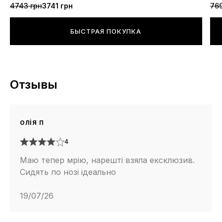
4743 грн
3741 грн
769
БЫСТРАЯ ПОКУПКА
Отзывы
олія п
4
Маю тепер мрію, нарешті взяла ексклюзив.
Сидять по нозі ідеально
19/07/26