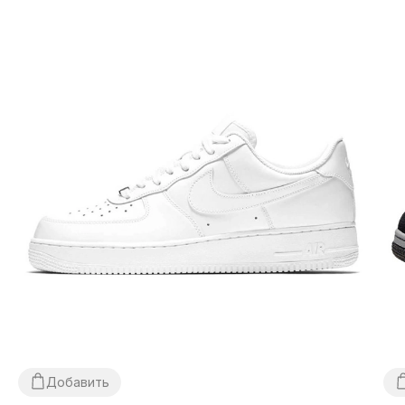
Если не подошло:
откажитесь от посылки,
ЭТО
БЕСПЛАТНО!
Возврат/обмен:
да, есть.
Как определить размер кроссовок Jordan?
Пожалуйста, следуйте этим инструкциям и будьте
уверены, кроссовки однозначно Вам подойдут. При
выборе размера Jordan (да и любых других кроссовок
Джордан) в первую очередь необходимо оперировать
длиной стопы (детальные инструкции по измерениям
смотрите на стр. «Определить размер», либо кликните
на кнопку «Определить размер» справа на экране).
Затем воспользуйтесь выпадающим меню «Размер
Добавить
обуви» любого понравившегося Вам Jordan, где у