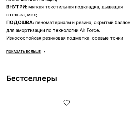
ВНУТРИ:
мягкая текстильная подкладка, дышащая
стелька, мех;
ПОДОШВА:
пеноматериалы и резина, скрытый баллон
для амортизации по технологии Air Force.
Износостойкая резиновая подметка, осевые точки
Pivot (круглый узор на подошве) — для удобного
ПОКАЗАТЬ БОЛЬШЕ
разворота вокруг носка или пятки в любом
направлении. Надежно прошито для дополнительно
прочности;
Бестселлеры
СЕЗОННОСТЬ:
универсальная;
ПРОИЗВОДИТЕЛЬ:
Вьетнам.
ВНЕШНИЙ ВИД:
классика и надежность, абсолютно
износоустойчивая кожа и прочная строчка, обувь не
прихотлива в уходе и крайне надежна. Подойдет под
любой гардероб и отличается повышенным
комфортом. Усовершенствованный дизайн и