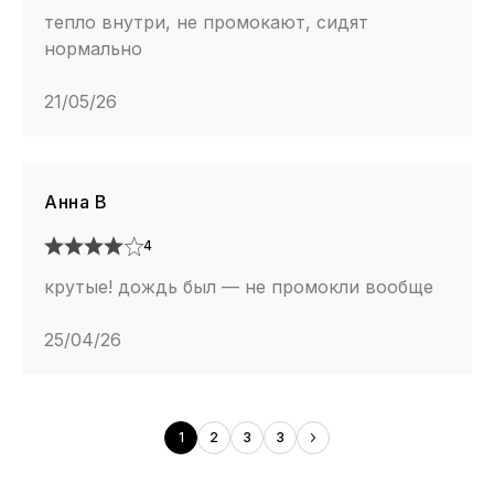
тепло внутри, не промокают, сидят
мелких рисунков или букв) может НЕЗНАЧИТЕЛЬНО
нормально
отличаться от представленного на фото и это является
заводским допуском. Речь идет об абсолютно
21/05/26
небольшем кол-ве моделей специфического дизайна,
скорее всего, Вы никогда не столкнетесь с этим.
Анна В
4
крутые! дождь был — не промокли вообще
25/04/26
1
2
3
3