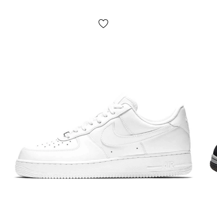
ВНЕШНИЙ ВИД:
классика и надежность, абсолютно
износоустойчивая кожа и прочная строчка, обувь не
прихотлива в уходе и крайне надежна. Подойдет под
любой гардероб и отличается повышенным
комфортом. Усовершенствованный дизайн и
улучшенное качество делают спектр применения air
force еще более широким — и для спорта, и для
ежедневного использования, и для баскетбола и для
скейтбординга, как для мужчин так и для женщин, для
молодых и для людей в возрасте — эти форсы реально
лучшие.
ЧТО КАСАЕТСЯ АМОРТИЗАЦИИ :
современная
подошва с более удобным подъёмом, внутри которой
скрывается классическая система амортизации air-
sole (воздушная капсула инструктирована в