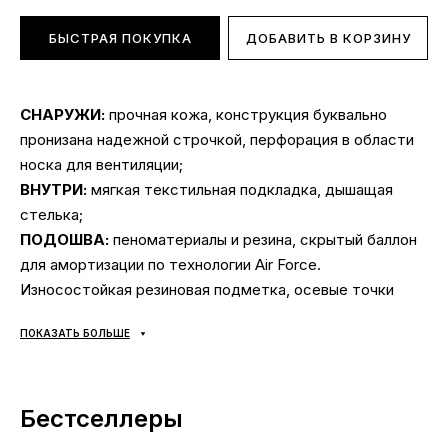
БЫСТРАЯ ПОКУПКА
ДОБАВИТЬ В КОРЗИНУ
СНАРУЖИ:
прочная кожа, конструкция буквально
пронизана надежной строчкой, перфорация в области
носка для вентиляции;
ВНУТРИ:
мягкая текстильная подкладка, дышащая
стелька;
ПОДОШВА:
пеноматериалы и резина, скрытый баллон
для амортизации по технологии Air Force.
Износостойкая резиновая подметка, осевые точки
Pivot (круглый узор на подошве) — для удобного
ПОКАЗАТЬ БОЛЬШЕ
разворота вокруг носка или пятки в любом
направлении. Надежно прошито для дополнительно
прочности;
Бестселлеры
СЕЗОННОСТЬ:
универсальная;
ПРОИЗВОДИТЕЛЬ:
Вьетнам.