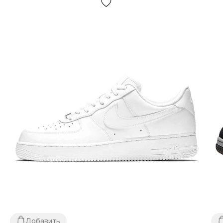
Доставка/оплата?
Кроссовки аир макс доставляются
через «Новую
Почту» наложенным платежом.
Среднее время
доставки нашего магазина 1–3 дня.
Самовывоз не
предусмотрен! Оплата происходит после
примерки
обуви, иногда мы можем попросить о
незначительной предоплате
(к примеру — товара нет в
наличии на нашем складе, но есть у партнеров).
Если
Вам не подойдет что-либо, просто оставьте посылку и
не покупайте ее, это абсолютно бесплатно. Товар
подлежит обмену и возврату
(см. условия на стр.
«Оплата»).
Размерная сетка?
В веду большого ассортимента обуви и для простоты
использования на сайте представлена обобщенная
Добавить