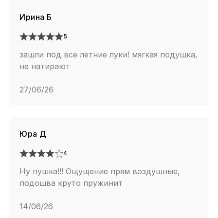
Баллоны крепкие?
Ирина Б
Более чем, пробить их без помощи острых предметов
5
практически невозможно. Для адекватной работы
зашли под все летние луки! мягкая подушка,
эффекта амортизации Ваш вес может быть в пределах
не натирают
до 120 кг. Даже если Вы вдруг наступите на какой-то
штырь или гвоздь и пробьете баллон — существуют
27/06/26
сервисы по ремонту, помните — это НЕ
ГАРАНТИЙНЫЙ СЛУЧАЙ.
Юра Д
Кроссовки легкие?
4
Air Max 270 это одни из самых легких кроссовок в
Ну пушка!!! Ощущение прям воздушные,
линейке.
подошва круто пружинит
14/06/26
Примечательно, что при разработке кроссовок Аир