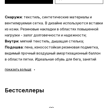
Снаружи
: текстиль, синтетические материалы и
вентилируемая сетка. В дизайне используются вставки
из кожи. Резиновые накладки в областях повышенной
нагрузки - залог долговечности и надежности;
Внутри
: мягкий текстиль, дышащая стелька;
Подошва
: пена, износостойкая резиновая подметка,
видимый прочный воздушный амортизационный баллон
в области пятки. Идеальная обувь для бега, занятий
спортом, фитнесом и длительных прогулок;
ПОКАЗАТЬ БОЛЬШЕ
Сезонность
: весна/лето/осень;
Производитель
: Вьетнам;
Мы очень ценим Ваше время и собрали подборку
Бестселлеры
самых распространенных вопросов и ответы на них: