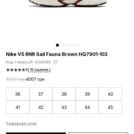
Nike V5 RNR Sail Fauna Brown HQ7901-102
Код товара:
ZF-2359190
5
( 10 оценок )
6270 грн
4007 грн
36
37
38
39
40
41
42
43
44
45
Размерная сетка