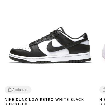
Добавить
NIKE DUNK LOW RETRO WHITE BLACK
NI
36
37
38
39
40
41
42
43
44
45
3
DD1391-100
CO