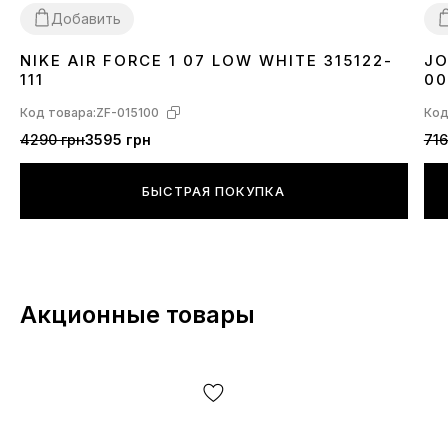
Добавить
NIKE AIR FORCE 1 07 LOW WHITE 315122-
JO
36
37
38
39
40
41
42
43
44
45
46
3
111
00
Код товара:
ZF-015100
Код
4290 грн
3595 грн
716
БЫСТРАЯ ПОКУПКА
Акционные товары