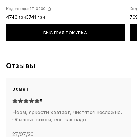
92
Код товара:
ZF-0200
Код
4743 грн
3741 грн
769
БЫСТРАЯ ПОКУПКА
Отзывы
роман
5
Норм, яркости хватает, чистятся несложно.
Обычные киксы, всё как надо
27/07/26