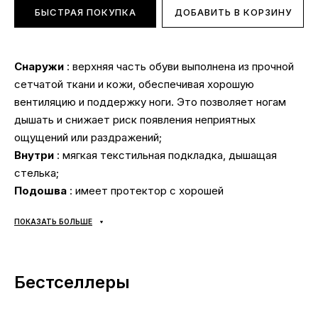
БЫСТРАЯ ПОКУПКА
ДОБАВИТЬ В КОРЗИНУ
Снаружи
: верхняя часть обуви выполнена из прочной
сетчатой ткани и кожи, обеспечивая хорошую
вентиляцию и поддержку ноги. Это позволяет ногам
дышать и снижает риск появления неприятных
ощущений или раздражений;
Внутри
: мягкая текстильная подкладка, дышащая
стелька;
Подошва
: имеет протектор с хорошей
сцепляемостью и износостойкостью, что делает их
ПОКАЗАТЬ БОЛЬШЕ
пригодными для использования на разных
поверхностях. Они обеспечивают стабильность и
поддержку стопы, что особенно важно при
Бестселлеры
интенсивных тренировках или длительных пробежках;
Сезонность
: универсальная;
Производитель
: Вьетнам.