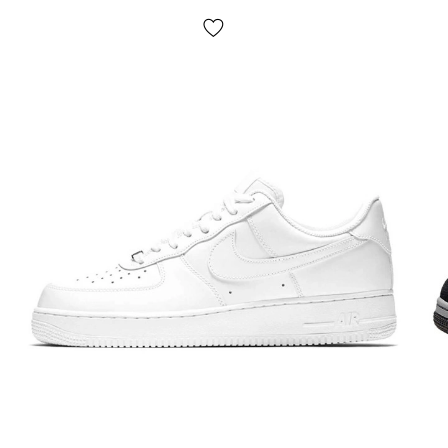
Доставка/оплата?
Кроссовки доставляются
через "Новую почту"
наложкой.
Среднее время доставки нашего магазина
1-3 дня.
Самовывоза нет! Оплата производится
после примерки обуви
, иногда мы можем попросить
незначительную предоплату
(например — товара нет в
наличии у нас на складе, но есть у партнеров)
. Если
вам не подойдет что-нибудь, просто оставьте
посылку и не покупайте ее, это абсолютно бесплатно.
Товар
подлежит обмену и возврату
(см. условия на
стр. «Оплата»).