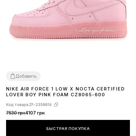
Добавить
NIKE AIR FORCE 1 LOW X NOCTA CERTIFIED
36
37
38
39
40
LOVER BOY PINK FOAM CZ8065-600
Код товара:
ZF-2358814
7530 грн
4107 грн
БЫСТРАЯ ПОКУПКА