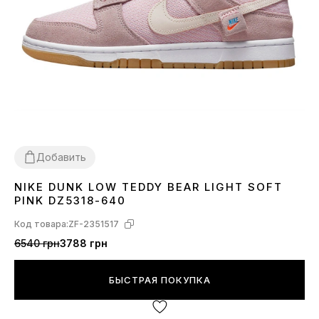
Добавить
NIKE DUNK LOW TEDDY BEAR LIGHT SOFT
36
37
38
39
40
41
PINK DZ5318-640
Код товара:
ZF-2351517
6540 грн
3788 грн
БЫСТРАЯ ПОКУПКА