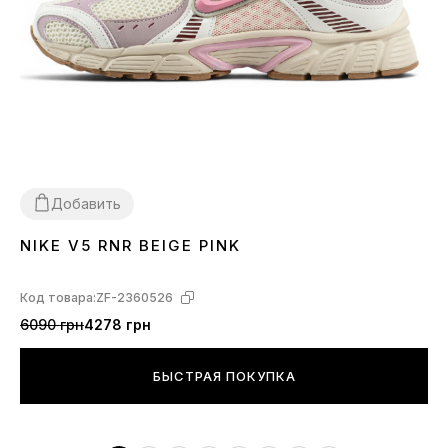
Добавить
NIKE V5 RNR BEIGE PINK
36
37
38
39
40
41
Код товара:
ZF-2360526
6090 грн
4278 грн
БЫСТРАЯ ПОКУПКА