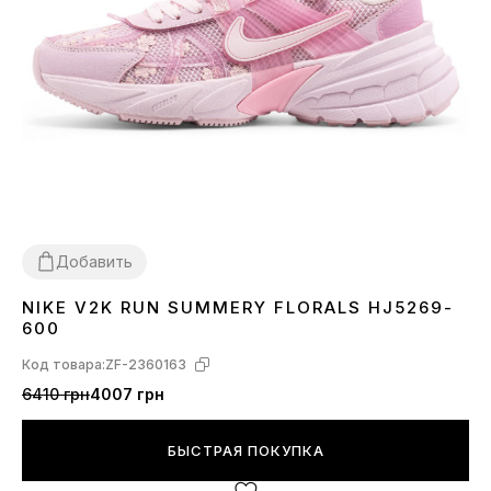
Добавить
NIKE V2K RUN SUMMERY FLORALS HJ5269-
36
37
38
39
40
41
600
Код товара:
ZF-2360163
6410 грн
4007 грн
БЫСТРАЯ ПОКУПКА