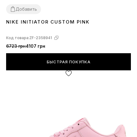
Добавить
NIKE INITIATOR CUSTOM PINK
36
37
38
39
40
41
Код товара:
ZF-2358941
6723 грн
4107 грн
БЫСТРАЯ ПОКУПКА