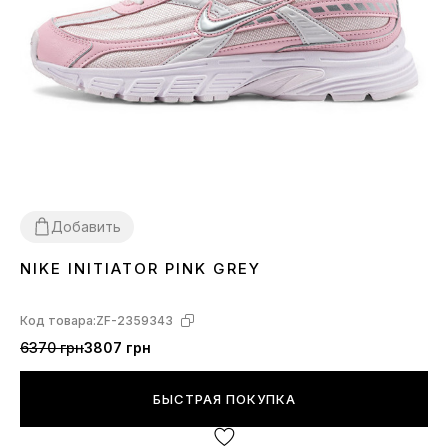
Добавить
NIKE INITIATOR PINK GREY
36
37
38
39
40
41
Код товара:
ZF-2359343
6370 грн
3807 грн
БЫСТРАЯ ПОКУПКА