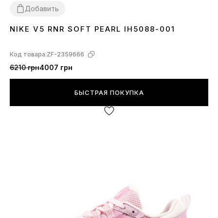
Добавить
NIKE V5 RNR SOFT PEARL IH5088-001
37
38
39
40
41
Код товара:
ZF-2359666
6210 грн
4007 грн
БЫСТРАЯ ПОКУПКА