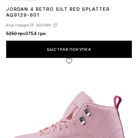
JORDAN 4 RETRO SILT RED SPLATTER
37
38
39
40
41
AQ9129-601
Код товара:
ZF-402369
5250 грн
3754 грн
БЫСТРАЯ ПОКУПКА