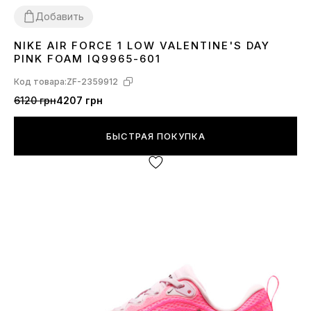
Добавить
NIKE AIR FORCE 1 LOW VALENTINE'S DAY
36
37
38
39
40
41
PINK FOAM IQ9965-601
Код товара:
ZF-2359912
6120 грн
4207 грн
БЫСТРАЯ ПОКУПКА