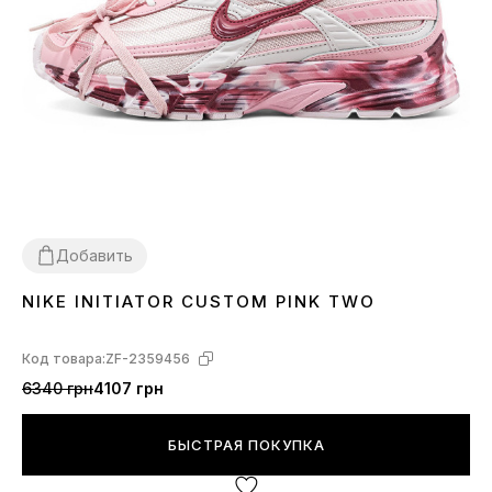
Добавить
NIKE INITIATOR CUSTOM PINK TWO
36
37
38
39
40
41
Код товара:
ZF-2359456
6340 грн
4107 грн
БЫСТРАЯ ПОКУПКА