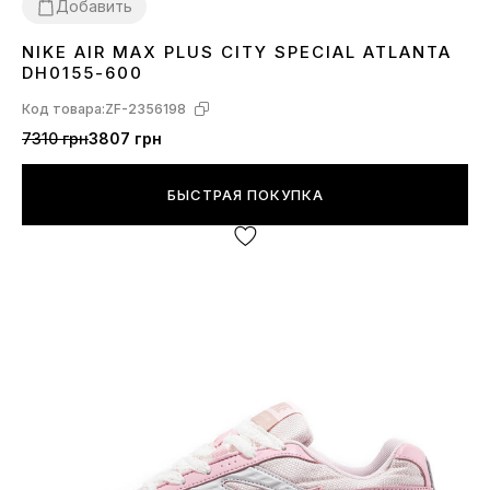
Добавить
NIKE AIR MAX PLUS CITY SPECIAL ATLANTA
36
37
38
39
40
DH0155-600
Код товара:
ZF-2356198
7310 грн
3807 грн
БЫСТРАЯ ПОКУПКА