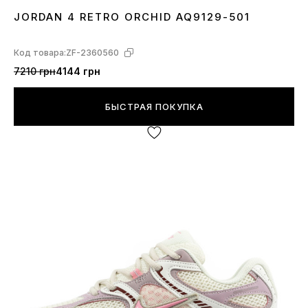
JORDAN 4 RETRO ORCHID AQ9129-501
36
37
38
39
40
41
Код товара:
ZF-2360560
7210 грн
4144 грн
БЫСТРАЯ ПОКУПКА