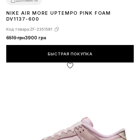
NIKE AIR MORE UPTEMPO PINK FOAM
36
37
38
39
40
41
DV1137-600
Код товара:
ZF-2351581
6519 грн
3900 грн
БЫСТРАЯ ПОКУПКА