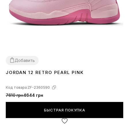
Добавить
JORDAN 12 RETRO PEARL PINK
36
37
38
39
40
41
Код товара:
ZF-2360590
7610 грн
4644 грн
БЫСТРАЯ ПОКУПКА