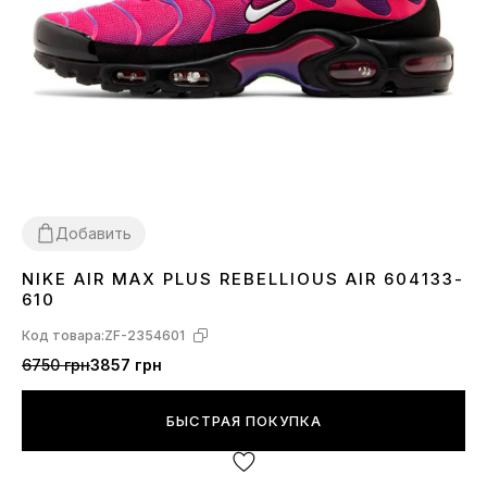
Добавить
NIKE AIR MAX PLUS REBELLIOUS AIR 604133-
36
37
38
39
41
42
43
44
45
610
Код товара:
ZF-2354601
6750 грн
3857 грн
БЫСТРАЯ ПОКУПКА