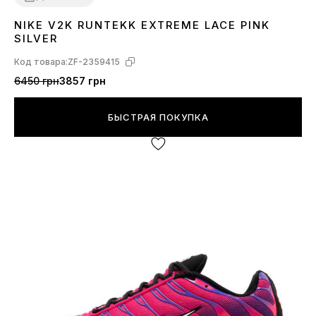
NIKE V2K RUNTEKK EXTREME LACE PINK
36
37
38
39
40
SILVER
Код товара:
ZF-2359415
6450 грн
3857 грн
БЫСТРАЯ ПОКУПКА