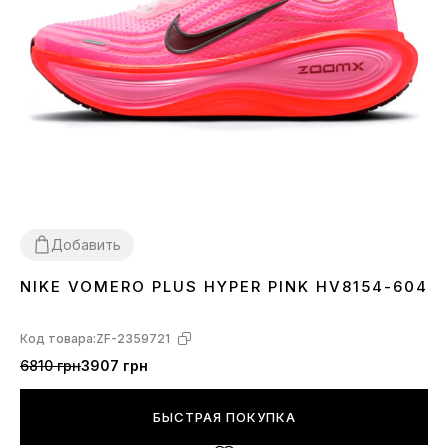
Добавить
NIKE VOMERO PLUS HYPER PINK HV8154-604
36
39
Код товара:
ZF-2359721
6810 грн
3907 грн
БЫСТРАЯ ПОКУПКА