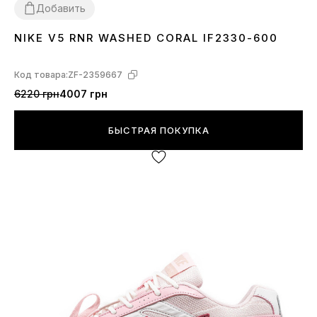
Добавить
NIKE V5 RNR WASHED CORAL IF2330-600
36
37
38
39
40
Код товара:
ZF-2359667
6220 грн
4007 грн
БЫСТРАЯ ПОКУПКА