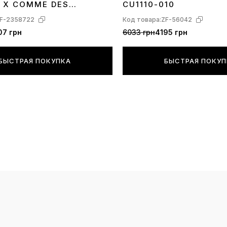
форсы высо
 X COMME DES
CU1110-010
 SHIRT EYES 923044-
F-2358722
Код товара:
ZF-56042
07 грн
6033 грн
4195 грн
БЫСТРАЯ ПОКУПКА
БЫСТРАЯ ПОКУ