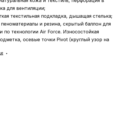
 натуральная кожа и текстиль, перфорация в
ка для вентиляции;
ягкая текстильная подкладка, дышащая стелька;
пеноматериалы и резина, скрытый баллон для
 по технологии Air Force. Износостойкая
одметка, осевые точки Pivot (круглый узор на
для удобного разворота вокруг носка или пятки
ШЕ
правлении. Надежно прошито для дополнительно
ТЬ:
универсальная;
ИТЕЛЬ:
Вьетнам.
ЦИЯ :
современная подошва с более удобным
внутри которой скрывается классическая система
 air-sole (воздушная капсула инструктирована в
ную подошву между подметкой и стелькой и
 плавность хода и снижение веса подошвы и
ом). Ставшая уже классикой подметка с