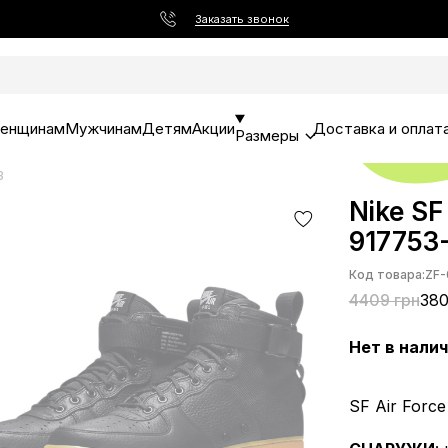
Заказать звонок
енщинам
Мужчинам
Детям
Акции
Доставка и оплат
Размеры
3
Nike SF
917753
Код товара:
ZF-
4409 грн
380
Нет в нали
SF Air Forc