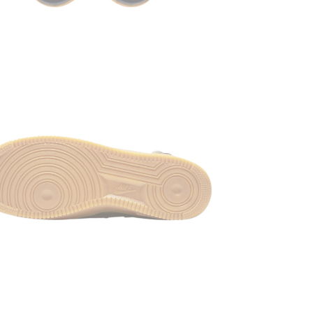
характерным
узоры, изна
устойчивым
или носка. 
характерна
фирменной 
ДОСТАВКА
Товары дос
Почта» с
на
осмотра пр
банковской
нет!
Стоимо
стоимости 
доставки с