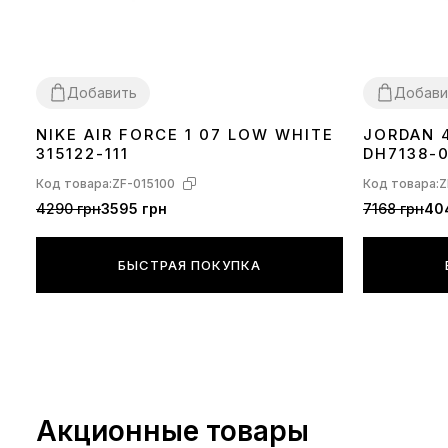
Добавить
Добави
NIKE AIR FORCE 1 07 LOW WHITE
JORDAN 
36
37
38
39
40
41
42
43
44
45
37
38
39
40
315122-111
DH7138-
Код товара:
ZF-015100
Код товара:
Z
4290 грн
3595 грн
7168 грн
40
БЫСТРАЯ ПОКУПКА
Акционные товары