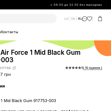
с 09:00 до 22:30 без выходных
UA
EN
RU
а
Контакты
 Air Force 1 Mid Black Gum
-003
5
( 10 оценок )
017759
7 грн
чии
e 1 Mid Black Gum 917753-003