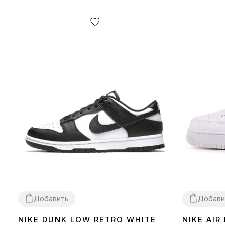
Добавить
Добави
NIKE DUNK LOW RETRO WHITE
NIKE AIR
36
37
38
39
40
41
42
43
44
45
36
37
38
39