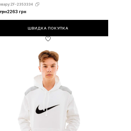
овару:
ZF-2353334
грн
2263 грн
ШВИДКА ПОКУПКА