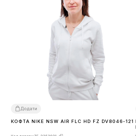
Додати
КОФТА NIKE NSW AIR FLC HD FZ DV8046-121
XS
S
M
L