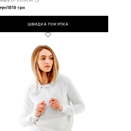
овару:
ZF-2353030
грн
1819 грн
ШВИДКА ПОКУПКА