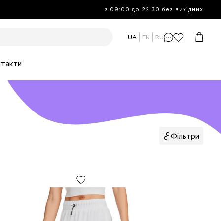
з 09:00 до 22:30 без вихідних
UA
EN
RU
нтакти
Фільтри