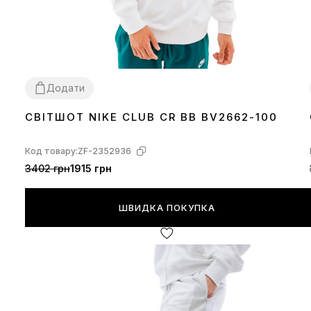
Додати
СВІТШОТ NIKE CLUB CR BB BV2662-100
XL
Код товару:
ZF-2352936
3402 грн
1915 грн
ШВИДКА ПОКУПКА