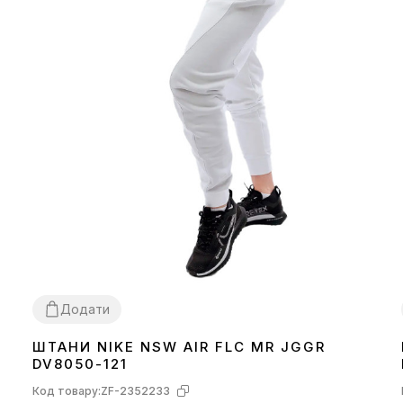
Додати
ШТАНИ NIKE NSW AIR FLC MR JGGR
S
L
DV8050-121
Код товару:
ZF-2352233