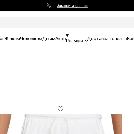
Замовити дзвінок
ог
Жінкам
Чоловікам
Дітям
Акції
Доставка і оплата
Ко
Розміри