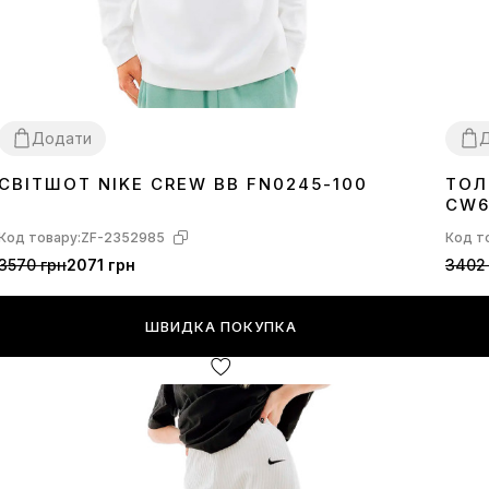
Додати
СВІТШОТ NIKE CREW BB FN0245-100
ТОЛ
L
XL
XS
CW6
Код товару:
ZF-2352985
Код т
3570 грн
2071 грн
3402
ШВИДКА ПОКУПКА