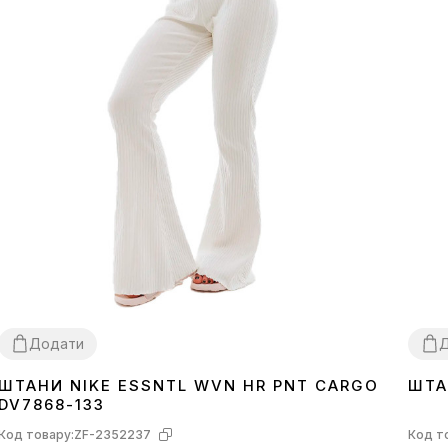
Додати
ШТАНИ NIKE ESSNTL WVN HR PNT CARGO
ШТА
XS
S
M
L
L
XL
DV7868-133
Код товару:
ZF-2352237
Код т