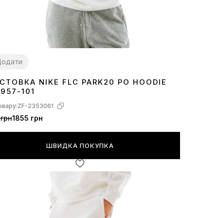
Додати
СТОВКА NIKE FLC PARK20 PO HOODIE
S
L
957-101
овару:
ZF-2353061
 грн
1855 грн
ШВИДКА ПОКУПКА