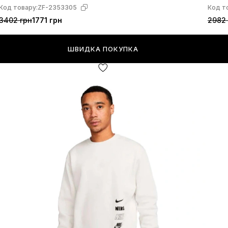
Код товару:
ZF-2353305
Код т
3402 грн
1771 грн
2982 
ШВИДКА ПОКУПКА