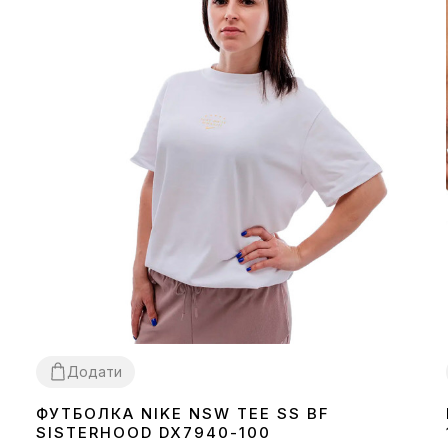
Додати
ФУТБОЛКА NIKE NSW TEE SS BF
XS
M
SISTERHOOD DX7940-100