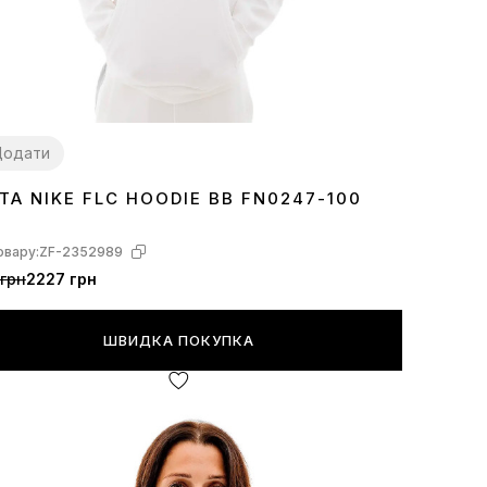
Додати
ТА NIKE FLC HOODIE BB FN0247-100
овару:
ZF-2352989
грн
2227 грн
ШВИДКА ПОКУПКА