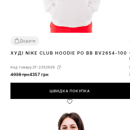
Додати
ХУДІ NIKE CLUB HOODIE PO BB BV2654-100
L
XL
Код товару:
ZF-2352929
4938 грн
4357 грн
ШВИДКА ПОКУПКА