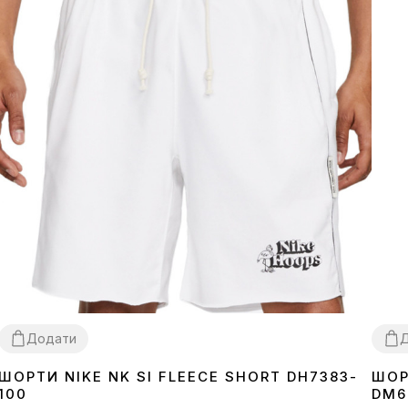
Додати
ШОРТИ NIKE NK SI FLEECE SHORT DH7383-
ШОР
S
M
L
XL
L
100
DM6