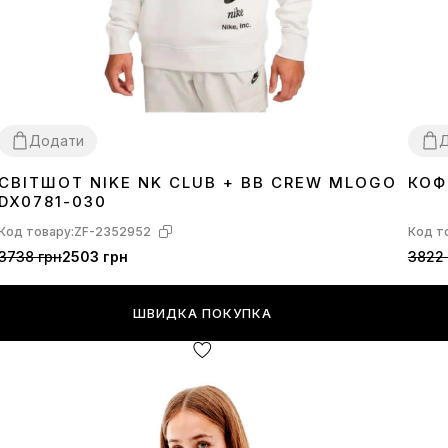
Додати
СВІТШОТ NIKE NK CLUB + BB CREW MLOGO
КОФ
XL
XL
DX0781-030
Код товару:
ZF-2352952
Код т
3738 грн
2503 грн
3822 
ШВИДКА ПОКУПКА