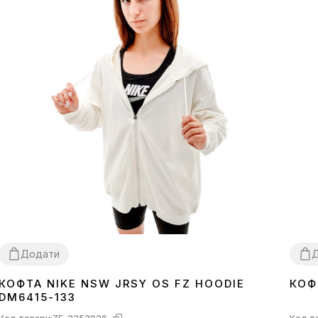
Додати
КОФТА NIKE NSW JRSY OS FZ HOODIE
КОФ
L
L
DM6415-133