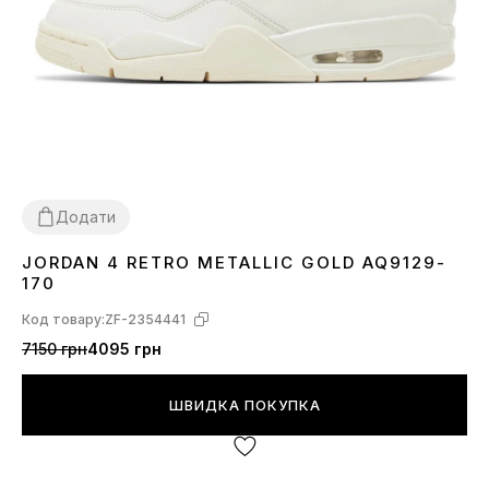
Додати
JORDAN 4 RETRO METALLIC GOLD AQ9129-
41
42
43
44
45
170
Код товару:
ZF-2354441
7150 грн
4095 грн
ШВИДКА ПОКУПКА