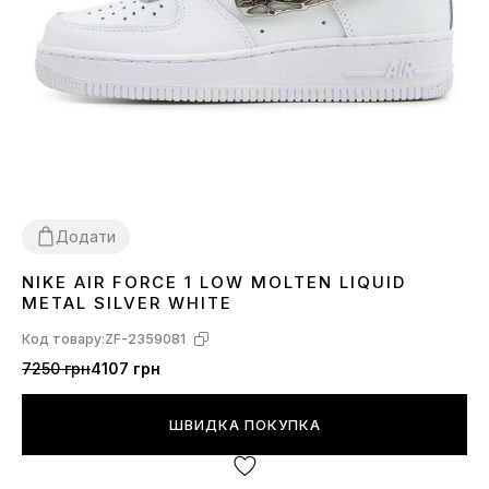
Додати
NIKE AIR FORCE 1 LOW MOLTEN LIQUID
36
37
38
39
40
41
42
43
44
45
METAL SILVER WHITE
Код товару:
ZF-2359081
7250 грн
4107 грн
ШВИДКА ПОКУПКА