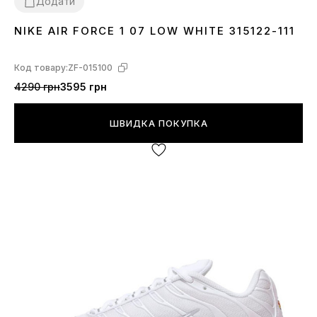
Додати
NIKE AIR FORCE 1 07 LOW WHITE 315122-111
36
37
38
39
40
41
42
43
44
45
Код товару:
ZF-015100
4290 грн
3595 грн
ШВИДКА ПОКУПКА