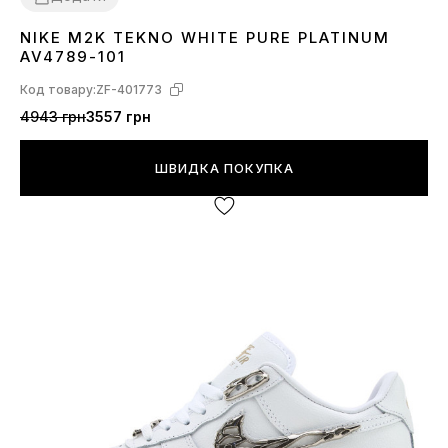
NIKE M2K TEKNO WHITE PURE PLATINUM
36
37
38
39
40
41
43
44
45
AV4789-101
Код товару:
ZF-401773
4943 грн
3557 грн
ШВИДКА ПОКУПКА