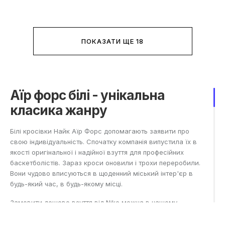
ПОКАЗАТИ ЩЕ 18
Аїр форс білі - унікальна
класика жанру
Білі кросівки Найк Аїр Форс допомагають заявити про
свою індивідуальність. Спочатку компанія випустила їх в
якості оригінальної і надійної взуття для професійних
баскетболістів. Зараз кроси оновили і трохи переробили.
Вони чудово вписуються в щоденний міський інтер'єр в
будь-який час, в будь-якому місці.
Замовити дешево взуття від Nike можна в нашому
інтернет-магазині. Покупцям надаються оптимальні умови
покупки, доступні ціни та доставка в будь-яке місто