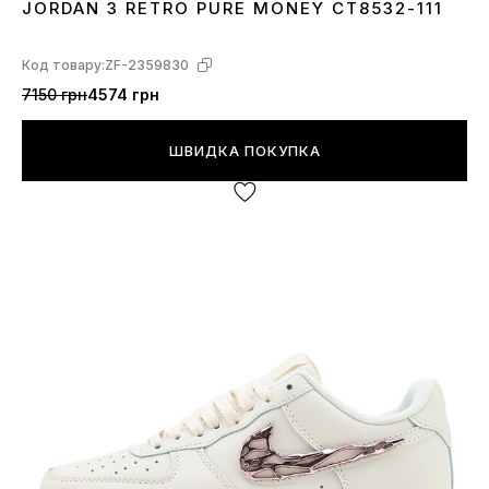
JORDAN 3 RETRO PURE MONEY CT8532-111
36
37
38
40
41
42
43
Код товару:
ZF-2359830
7150 грн
4574 грн
ШВИДКА ПОКУПКА