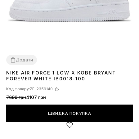
Додати
NIKE AIR FORCE 1 LOW X KOBE BRYANT
36
37
38
41
42
43
44
45
FOREVER WHITE IB0018-100
Код товару:
ZF-2359140
7690 грн
4107 грн
ШВИДКА ПОКУПКА