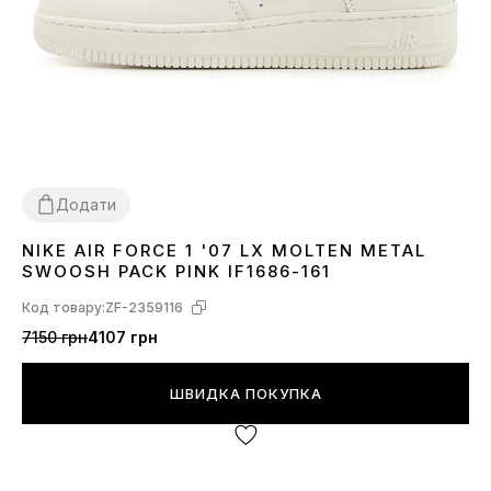
Додати
NIKE AIR FORCE 1 '07 LX MOLTEN METAL
36
37
38
39
40
41
SWOOSH PACK PINK IF1686-161
Код товару:
ZF-2359116
7150 грн
4107 грн
ШВИДКА ПОКУПКА