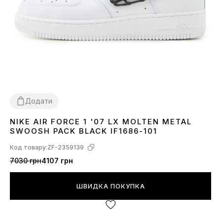
Додати
NIKE AIR FORCE 1 '07 LX MOLTEN METAL
36
37
38
39
40
41
43
44
45
SWOOSH PACK BLACK IF1686-101
Код товару:
ZF-2359139
7030 грн
4107 грн
ШВИДКА ПОКУПКА