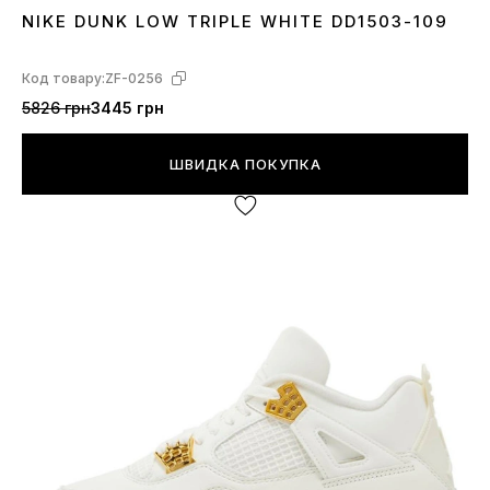
NIKE DUNK LOW TRIPLE WHITE DD1503-109
36
37
38
39
40
41
42
43
44
45
Код товару:
ZF-0256
5826 грн
3445 грн
ШВИДКА ПОКУПКА