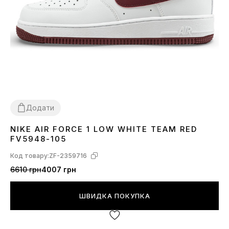
Додати
NIKE AIR FORCE 1 LOW WHITE TEAM RED
40
41
42
44
45
FV5948-105
Код товару:
ZF-2359716
6610 грн
4007 грн
ШВИДКА ПОКУПКА