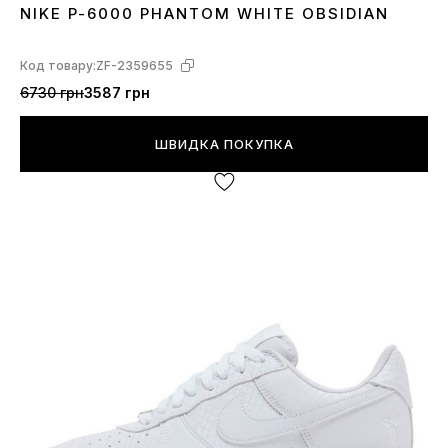
NIKE P-6000 PHANTOM WHITE OBSIDIAN
36
37
38
39
40
41
42
43
44
45
Код товару:
ZF-2359655
6730 грн
3587 грн
ШВИДКА ПОКУПКА