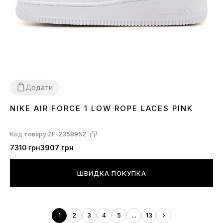
Додати
NIKE AIR FORCE 1 LOW ROPE LACES PINK
36
37
38
39
40
43
45
Код товару:
ZF-2358952
7310 грн
3907 грн
ШВИДКА ПОКУПКА
1
2
3
4
5
...
13