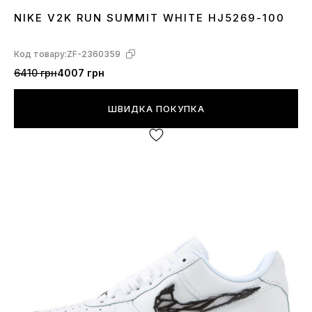
NIKE V2K RUN SUMMIT WHITE HJ5269-100
36
37
38
39
40
41
Код товару:
ZF-2360359
6410 грн
4007 грн
ШВИДКА ПОКУПКА