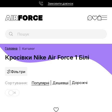
Замовити дзвінок
Головна
Каталог
Кросівки Nike Air Force 1 Білі
Фільтри
Дорожчі
Сортування
:
Популярні
Дешевші