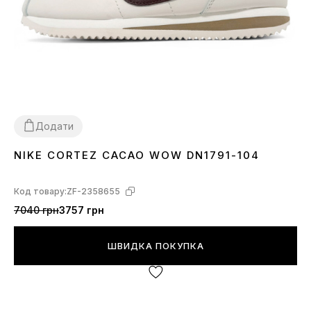
Додати
NIKE CORTEZ CACAO WOW DN1791-104
36
37
38
39
40
41
42
43
44
Код товару:
ZF-2358655
7040 грн
3757 грн
ШВИДКА ПОКУПКА