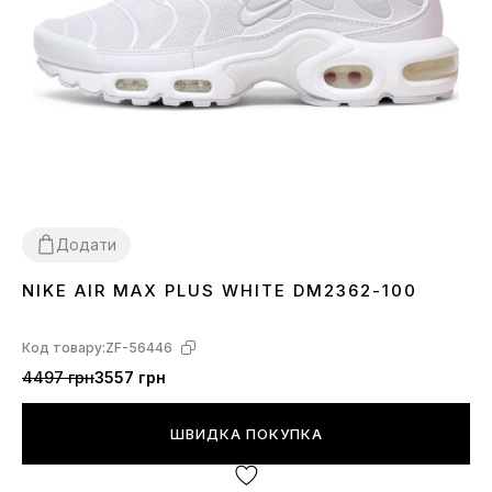
Додати
NIKE AIR MAX PLUS WHITE DM2362-100
36
37
38
39
40
41
42
43
44
45
Код товару:
ZF-56446
4497 грн
3557 грн
ШВИДКА ПОКУПКА