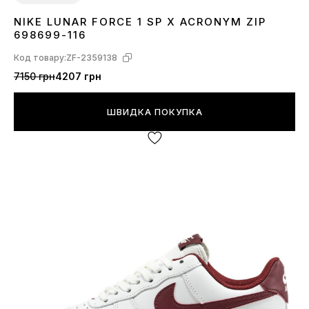
NIKE LUNAR FORCE 1 SP X ACRONYM ZIP
45
698699-116
Код товару:
ZF-2359138
7150 грн
4207 грн
ШВИДКА ПОКУПКА