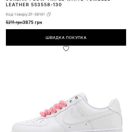
37
38
40
41
LEATHER 553558-130
Код товару:
ZF-56141
5211 грн
3875 грн
ШВИДКА ПОКУПКА